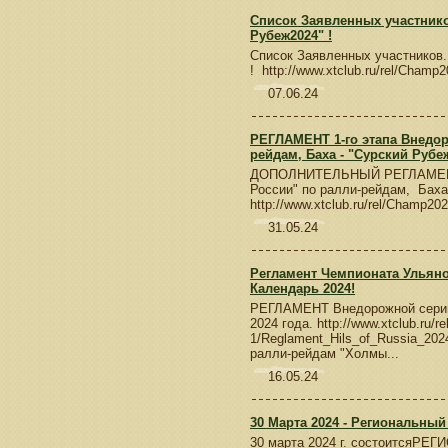
Список Заявленных участнико
Рубеж2024" !
Список Заявленных участников.
! http://www.xtclub.ru/rel/Champ2
07.06.24
РЕГЛАМЕНТ 1-го этапа Внедор
рейдам, Баха - "Сурский Рубе
ДОПОЛНИТЕЛЬНЫЙ РЕГЛАМЕНТ 1
России" по ралли-рейдам, Баха
http://www.xtclub.ru/rel/Champ202
31.05.24
Регламент Чемпионата Ульян
Календарь 2024!
РЕГЛАМЕНТ Внедорожной серии
2024 года. http://www.xtclub.ru/r
1/Reglament_Hils_of_Russia_2
ралли-рейдам "Холмы...
16.05.24
30 Марта 2024 - Региональный
30 марта 2024 г. состоится