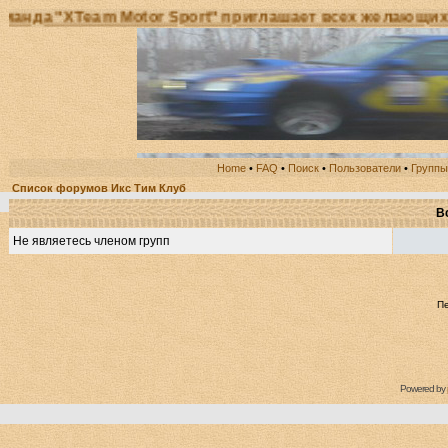
а "XTeam Motor Sport" приглашает всех желающих при
Home
•
FAQ
•
Поиск
•
Пользователи
•
Группы
Список форумов Икс Тим Клуб
В
Не являетесь членом групп
П
Powered by