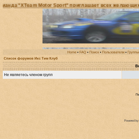
 "XTeam Motor Sport" приглашает всех желающих прин
Home
•
FAQ
•
Поиск
•
Пользователи
•
Группы
Список форумов Икс Тим Клуб
В
Не являетесь членом групп
П
Powered by