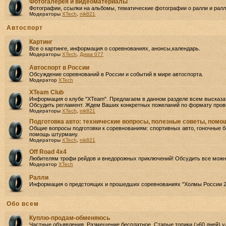
Фотогалерея и видеоматериалы
Фотографии, ссылки на альбомы, тематические фотографии о ралли и ралли
Модераторы
XTech
,
nik821
Автоспорт
Картинг
Все о картинге, информация о соревнованиях, анонсы,календарь.
Модераторы
XTech
,
Дима 077
Автоспорт в России
Обсуждение соревнований в России и событий в мире автоспорта.
Модератор
XTech
XTeam Club
Информация о клубе "XTeam". Предлагаем в данном разделе всем высказа
Обсудить регламент. Ждем Ваших конкретных пожеланий по формату прове
Модераторы
XTech
,
nik821
Подготовка авто: технические вопросы, полезные советы, пом
Общие вопросы подготовки к соревнованиям: спортивных авто, гоночные бо
помощь штурману.
Модераторы
XTech
,
nik821
Off Road 4х4
Любителям трофи рейдов и внедорожных приключений! Обсудить все можно
Модератор
XTech
Ралли
Информация о предстоящих и прошедших соревнованиях "Холмы России 2
Oбо всем
Куплю-продам-обменяюсь
Частные объявления. Размещение бесплатное. Старые топики (>60 дней) у