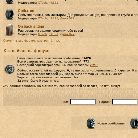
Модераторы
XTech
,
nik821
События
События,факты, комментарии. Дни рождения,акции, вечеринки в клубе и пр
Модераторы
XTech
,
nik821
,
Дима 077
Оn back sitting
Разговоры на заднем сидении- обо всем!
Модераторы
XTech
,
nik821
,
Дима 077
Отметить все форумы как прочтённые
Кто сейчас на форуме
Наши пользователи оставили сообщений:
61426
Всего зарегистрированных пользователей:
773
Последний зарегистрированный пользователь:
VitaP
Сейчас посетителей на форуме:
0
, из них зарегистрированных: 0, скрытых: 0 и
Больше всего посетителей (
80
) здесь было Чт Мар 31, 2016 10:46 am
Зарегистрированные пользователи: Нет
За сутки было 0 участников:
Эти данные основаны на активности пользователей за последние пять минут
Имя:
Пароль:
Новые сообщения