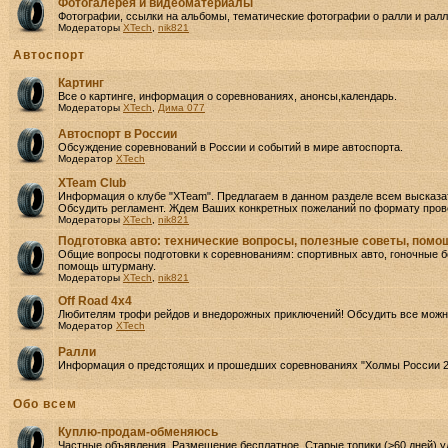
Фотогалерея и видеоматериалы
Фотографии, ссылки на альбомы, тематические фотографии о ралли и ралли
Модераторы
XTech
,
nik821
Автоспорт
Картинг
Все о картинге, информация о соревнованиях, анонсы,календарь.
Модераторы
XTech
,
Дима 077
Автоспорт в России
Обсуждение соревнований в России и событий в мире автоспорта.
Модератор
XTech
XTeam Club
Информация о клубе "XTeam". Предлагаем в данном разделе всем высказа
Обсудить регламент. Ждем Ваших конкретных пожеланий по формату прове
Модераторы
XTech
,
nik821
Подготовка авто: технические вопросы, полезные советы, пом
Общие вопросы подготовки к соревнованиям: спортивных авто, гоночные бо
помощь штурману.
Модераторы
XTech
,
nik821
Off Road 4х4
Любителям трофи рейдов и внедорожных приключений! Обсудить все можно
Модератор
XTech
Ралли
Информация о предстоящих и прошедших соревнованиях "Холмы России 2
Oбо всем
Куплю-продам-обменяюсь
Частные объявления. Размещение бесплатное. Старые топики (>60 дней) у