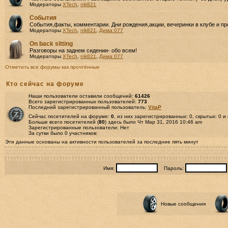
Модераторы
XTech
,
nik821
События
События,факты, комментарии. Дни рождения,акции, вечеринки в клубе и пр
Модераторы
XTech
,
nik821
,
Дима 077
Оn back sitting
Разговоры на заднем сидении- обо всем!
Модераторы
XTech
,
nik821
,
Дима 077
Отметить все форумы как прочтённые
Кто сейчас на форуме
Наши пользователи оставили сообщений:
61426
Всего зарегистрированных пользователей:
773
Последний зарегистрированный пользователь:
VitaP
Сейчас посетителей на форуме:
0
, из них зарегистрированных: 0, скрытых: 0 и
Больше всего посетителей (
80
) здесь было Чт Мар 31, 2016 10:46 am
Зарегистрированные пользователи: Нет
За сутки было 0 участников:
Эти данные основаны на активности пользователей за последние пять минут
Имя:
Пароль:
Новые сообщения