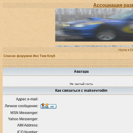
Ассоциация развити
Home
•
F
Список форумов Икс Тим Клуб
Аватара
Не частый гость
Как связаться с maksevrodim
Адрес e-mail:
Личное сообщение:
MSN Messenger:
Yahoo Messenger:
AIM Address:
ICQ Number: