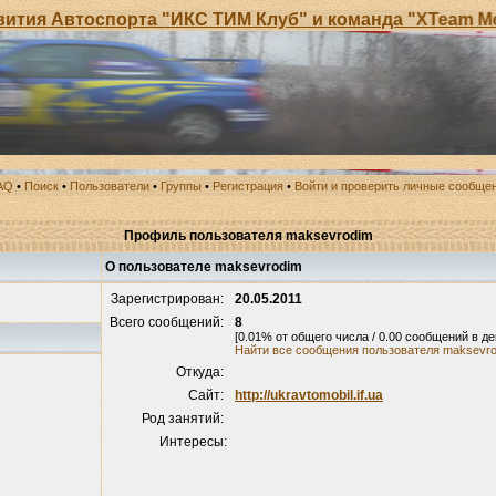
я Автоспорта "ИКС ТИМ Клуб" и команда "XTeam Motor
AQ
•
Поиск
•
Пользователи
•
Группы
•
Регистрация
•
Войти и проверить личные сообще
Профиль пользователя maksevrodim
О пользователе maksevrodim
Зарегистрирован:
20.05.2011
Всего сообщений:
8
[0.01% от общего числа / 0.00 сообщений в де
Найти все сообщения пользователя maksevr
Откуда:
Сайт:
http://ukravtomobil.if.ua
Род занятий:
Интересы: