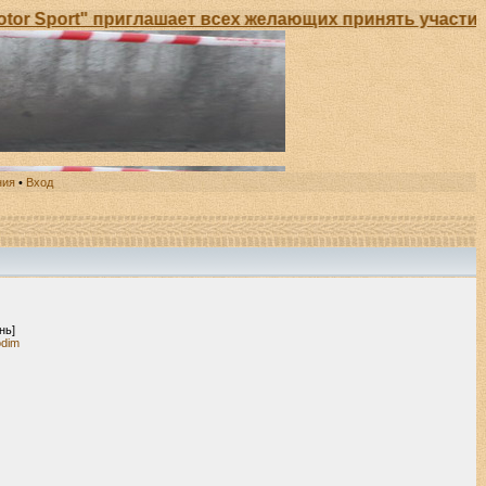
 Sport" приглашает всех желающих принять участие в
ния
•
Вход
нь]
odim