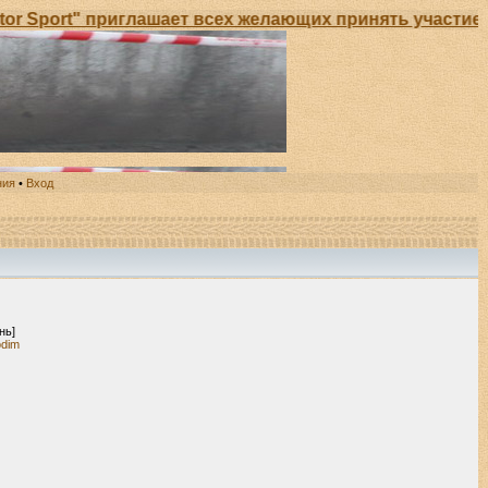
Sport" приглашает всех желающих принять участие в 
ния
•
Вход
нь]
odim