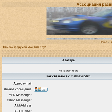
Ассоциация развития
Home
•
F
Список форумов Икс Тим Клуб
Аватара
Не частый гость
Как связаться с maksevrodim
Адрес e-mail:
Личное сообщение:
MSN Messenger:
Yahoo Messenger:
AIM Address:
ICQ Number: