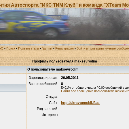
 Автоспорта "ИКС ТИМ Клуб" и команда "XTeam Motor 
AQ
•
Поиск
•
Пользователи
•
Группы
•
Регистрация
•
Войти и проверить личные сообще
Профиль пользователя maksevrodim
О пользователе maksevrodim
Зарегистрирован:
20.05.2011
Всего сообщений:
8
[0.01% от общего числа / 0.00 сообщений в де
Найти все сообщения пользователя maksevr
Откуда:
Сайт:
http://ukravtomobil.if.ua
Род занятий:
Интересы: