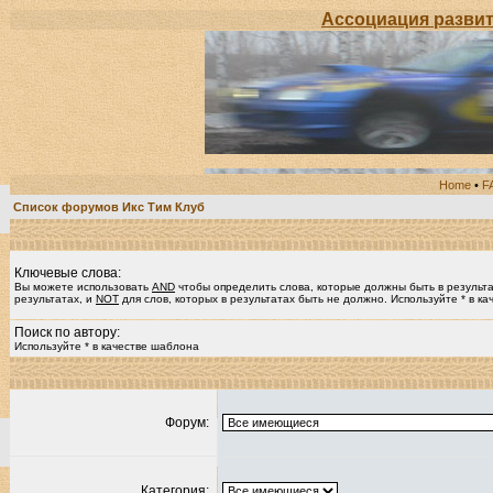
Ассоциация развития 
Home
•
F
Список форумов Икс Тим Клуб
Ключевые слова:
Вы можете использовать
AND
чтобы определить слова, которые должны быть в результ
результатах, и
NOT
для слов, которых в результатах быть не должно. Используйте * в к
Поиск по автору:
Используйте * в качестве шаблона
Форум:
Категория: