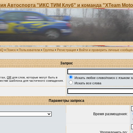
Автоспорта "ИКС ТИМ Клуб" и команда "XTeam Motor S
AQ
•
Поиск
•
Пользователи
•
Группы
•
Регистрация
•
Войти и проверить личные сообще
Запрос
атах,
OR
для слов, которые могут быть в
Искать любое слово/поиск с языком з
ачестве шаблона для частичного совпадения.
Искать все слова
Параметры запроса
Время размещения:
Упорядочить по: