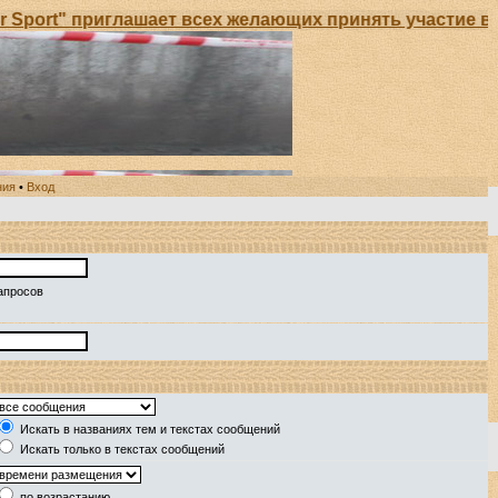
port" приглашает всех желающих принять участие в О
ния
•
Вход
апросов
Искать в названиях тем и текстах сообщений
Искать только в текстах сообщений
по возрастанию