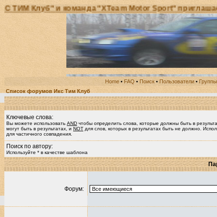
 Клуб" и команда "XTeam Motor Sport" приглашает вс
Home
•
FAQ
•
Поиск
•
Пользователи
•
Группы
Список форумов Икс Тим Клуб
Ключевые слова:
Вы можете использовать
AND
чтобы определить слова, которые должны быть в результ
могут быть в результатах, и
NOT
для слов, которых в результатах быть не должно. Испол
для частичного совпадения.
Поиск по автору:
Используйте * в качестве шаблона
Па
Форум: