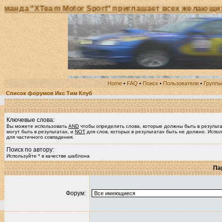
а "XTeam Motor Sport" приглашает всех желающих при
Home
•
FAQ
•
Поиск
•
Пользователи
•
Группы
Список форумов Икс Тим Клуб
Ключевые слова:
Вы можете использовать
AND
чтобы определить слова, которые должны быть в результ
могут быть в результатах, и
NOT
для слов, которых в результатах быть не должно. Испол
для частичного совпадения.
Поиск по автору:
Используйте * в качестве шаблона
Па
Форум: