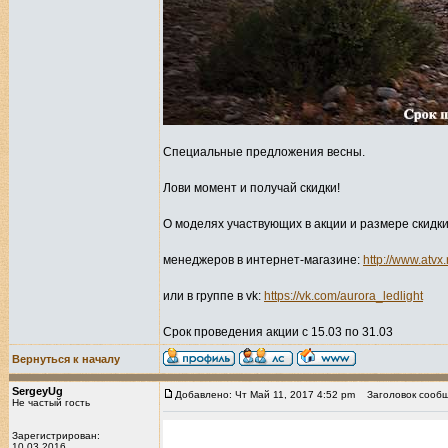
Специальные предложения весны.
Лови момент и получай скидки!
О моделях участвующих в акции и размере скидки
менеджеров в интернет-магазине:
http://www.atvx.
или в группе в vk:
https://vk.com/aurora_ledlight
Срок проведения акции с 15.03 по 31.03
Вернуться к началу
SergeyUg
Добавлено: Чт Май 11, 2017 4:52 pm
Заголовок сообщ
Не частый гость
Зарегистрирован:
10.03.2016