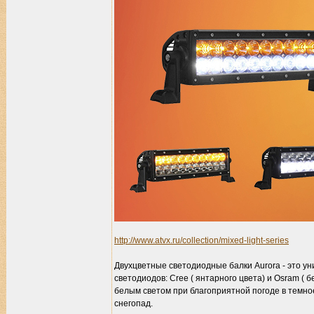
http://www.atvx.ru/collection/mixed-light-series
Двухцветные светодиодные балки Aurora - это у
светодиодов: Cree ( янтарного цвета) и Osram (
белым светом при благоприятной погоде в темное
снегопад.