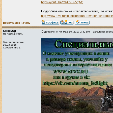
https://youtu.be/pWCVSiZZQ-Q
Подробное описание и характеристики, Вы може
http://www.atvx.ru/collection/dual-row-series/product
Вернуться к началу
SergeyUg
Добавлено: Чт Мар 16, 2017 2:32 pm
Заголовок сообщ
Не частый гость
Зарегистрирован:
10.03.2016
Сообщения: 17