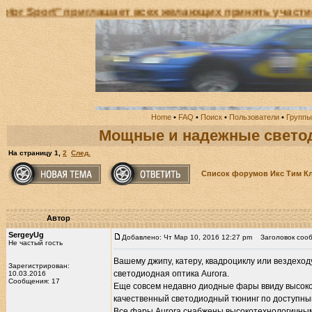
ашает всех желающих принять участие в Открытом Чем
Home
•
FAQ
•
Поиск
•
Пользователи
•
Группы
Мощные и надежные свето
На страницу
1
,
2
След.
Список форумов Икс Тим К
Автор
SergeyUg
Добавлено: Чт Мар 10, 2016 12:27 pm
Заголовок сооб
Не частый гость
Вашему джипу, катеру, квадроциклу или вездехо
Зарегистрирован:
светодиодная оптика Aurora.
10.03.2016
Сообщения: 17
Еще совсем недавно диодные фары ввиду высокой
качественный светодиодный тюнинг по доступны
Все фары Aurora снабжены высокотехнологичным