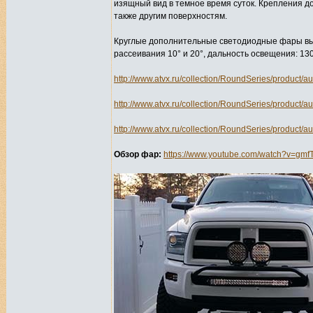
изящный вид в темное время суток. Крепления 
также другим поверхностям.
Круглые дополнительные светодиодные фары выпус
рассеивания 10° и 20°, дальность освещения: 130
http://www.atvx.ru/collection/RoundSeries/product/a
http://www.atvx.ru/collection/RoundSeries/product/au
http://www.atvx.ru/collection/RoundSeries/product/a
Обзор фар:
https://www.youtube.com/watch?v=gm