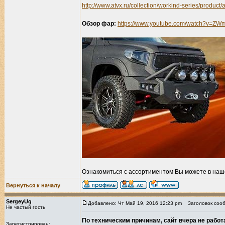
http://www.atvx.ru/collection/workind-series/product/
Обзор фар:
https://www.youtube.com/watch?v=Z
Ознакомиться с ассортиментом Вы можете в наш
Вернуться к началу
SergeyUg
Добавлено: Чт Май 19, 2016 12:23 pm
Заголовок сооб
Не частый гость
По техническим причинам, сайт вчера не работ
Зарегистрирован: