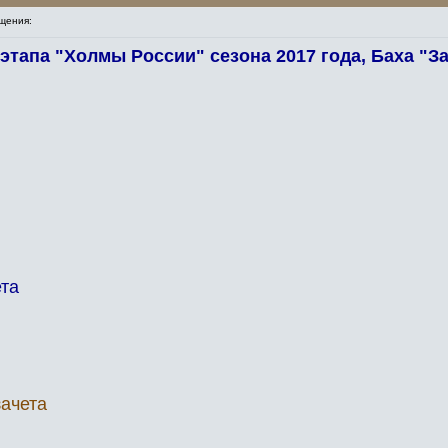
щения:
тапа "Холмы России" сезона 2017 года, Баха "З
ета
зачета