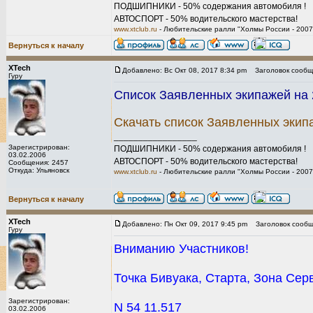
ПОДШИПНИКИ - 50% содержания автомобиля !
АВТОСПОРТ - 50% водительского мастерства!
www.xtclub.ru
- Любительские ралли "Холмы России - 2007
Вернуться к началу
XTech
Добавлено: Вс Окт 08, 2017 8:34 pm
Заголовок сообщ
Гуру
Список Заявленных экипажей на 2
Скачать список Заявленных экип
_________________
Зарегистрирован:
ПОДШИПНИКИ - 50% содержания автомобиля !
03.02.2006
АВТОСПОРТ - 50% водительского мастерства!
Сообщения: 2457
Откуда: Ульяновск
www.xtclub.ru
- Любительские ралли "Холмы России - 2007
Вернуться к началу
XTech
Добавлено: Пн Окт 09, 2017 9:45 pm
Заголовок сообщ
Гуру
Вниманию Участников!
Точка Бивуака, Старта, Зона Сер
Зарегистрирован:
N 54 11.517
03.02.2006