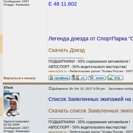
Сообщения: 2457
E 48 11.602
Откуда: Ульяновск
Легенда доезда от СпортПарка "С
Скачать Доезд
_________________
ПОДШИПНИКИ - 50% содержания автомобиля !
АВТОСПОРТ - 50% водительского мастерства!
www.xtclub.ru
- Любительские ралли "Холмы России - 2007
Вернуться к началу
XTech
Добавлено: Вт Окт 10, 2017 9:59 pm
Заголовок сообщ
Гуру
Список Заявленных экипажей на 2
Скачать список Заявленных экип
_________________
Зарегистрирован:
ПОДШИПНИКИ - 50% содержания автомобиля !
03.02.2006
АВТОСПОРТ - 50% водительского мастерства!
Сообщения: 2457
Откуда: Ульяновск
www.xtclub.ru
- Любительские ралли "Холмы России - 2007