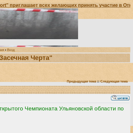
лашает всех желающих принять участие в Открытом Че
ния
•
Вход
"Засечная Черта"
Предыдущая тема
::
Следующая тема
Открытого Чемпионата Ульяновской области по