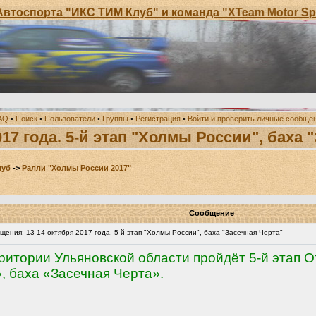
 "ИКС ТИМ Клуб" и команда "XTeam Motor Sport" приг
AQ
•
Поиск
•
Пользователи
•
Группы
•
Регистрация
•
Войти и проверить личные сообще
017 года. 5-й этап "Холмы России", баха 
луб
->
Ралли "Холмы России 2017"
Сообщение
ения: 13-14 октября 2017 года. 5-й этап "Холмы России", баха "Засечная Черта"
рритории Ульяновской области пройдёт 5-й этап 
 баха «Засечная Черта».