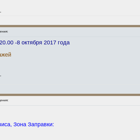
"
ения:
0.00 -8 октября 2017 года
ажей
"
ения:
виса, Зона Заправки: