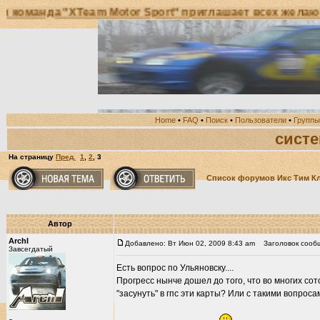
оманда "XTeam Motor Sport" приглашает всех желающи
Home
•
FAQ
•
Поиск
•
Пользователи
•
Группы
систе
На страницу
Пред.
1
,
2
,
3
Список форумов Икс Тим К
Автор
ArchI
Добавлено: Вт Июн 02, 2009 8:43 am
Заголовок сооб
Завсегдатый
Есть вопрос по Ульяновску....
Прогресс нынче дошел до того, что во многих сот
"засунуть" в гпс эти карты? Или с такими вопро