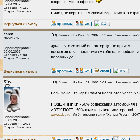
Зарегистрирован:
вопрос немного оффтоп
02.04.2007
_________________
Сообщения: 110
Откуда: Ульяновск
Пилот, не верь глазам своим! Верь тому, кто справа
Вернуться к началу
const
Добавлено: Вт Июн 02, 2009 8:53 am
Заголовок сооб
Любитель
думаю, что сотовый оператор тут не причем
Зарегистрирован:
посмотри какая программа у тебя на телефоне уст
05.06.2007
Сообщения: 80
поломанную
Откуда: Тольятти
Вернуться к началу
XTech
Добавлено: Вт Июн 02, 2009 9:03 am
Заголовок сооб
Гуру
Если Nokia - то карты там обновляются через Nok
_________________
ПОДШИПНИКИ - 50% содержания автомобиля !
АВТОСПОРТ - 50% водительского мастерства!
www.xtclub.ru
- Любительские ралли "Холмы России - 2007
Зарегистрирован:
03.02.2006
Сообщения: 2457
Откуда: Ульяновск