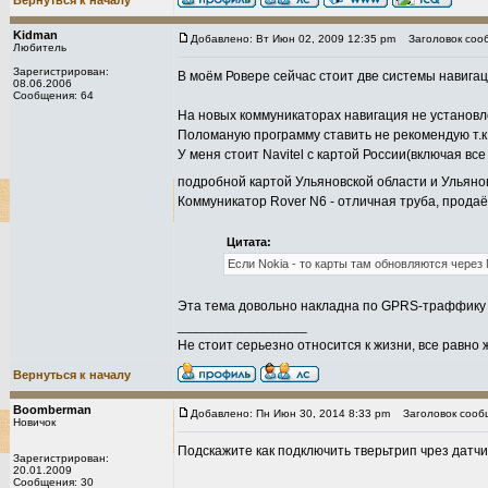
Вернуться к началу
Kidman
Добавлено: Вт Июн 02, 2009 12:35 pm
Заголовок соо
Любитель
Зарегистрирован:
В моём Ровере сейчас стоит две системы навигац
08.06.2006
Сообщения: 64
На новых коммуникаторах навигация не установлен
Поломаную программу ставить не рекомендую т.к.
У меня стоит Navitel с картой России(включая вс
подробной картой Ульяновской области и Ульяно
Коммуникатор Rover N6 - отличная труба, продаё
Цитата:
Если Nokia - то карты там обновляются через 
Эта тема довольно накладна по GPRS-траффику 
_________________
Не стоит серьезно относится к жизни, все равно
Вернуться к началу
Boomberman
Добавлено: Пн Июн 30, 2014 8:33 pm
Заголовок сооб
Новичок
Подскажите как подключить тверьтрип чрез датчи
Зарегистрирован:
20.01.2009
Сообщения: 30