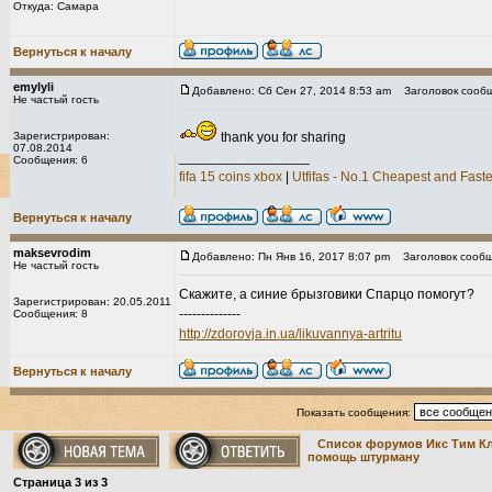
Откуда: Самара
Вернуться к началу
emylyli
Добавлено: Сб Сен 27, 2014 8:53 am
Заголовок сообщ
Не частый гость
Зарегистрирован:
thank you for sharing
07.08.2014
_________________
Сообщения: 6
fifa 15 coins xbox
|
Utfifas - No.1 Cheapest and Faste
Вернуться к началу
maksevrodim
Добавлено: Пн Янв 16, 2017 8:07 pm
Заголовок сообщ
Не частый гость
Скажите, а синие брызговики Спарцо помогут?
Зарегистрирован: 20.05.2011
--------------
Сообщения: 8
http://zdorovja.in.ua/likuvannya-artritu
Вернуться к началу
Показать сообщения:
Список форумов Икс Тим К
помощь штурману
Страница
3
из
3