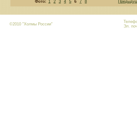
Фото:
1
2
3
4
5
6
7
8
Предыду
Телефо
©2010 "Холмы России"
Эл. по